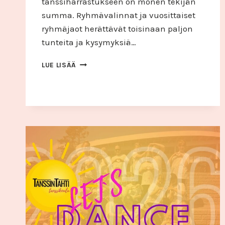
tanssiharrastukseen on monen tekijän
summa. Ryhmävalinnat ja vuosittaiset
ryhmäjaot herättävät toisinaan paljon
tunteita ja kysymyksiä…
SOPIVAN
LUE LISÄÄ
RYHMÄN
VALINTA