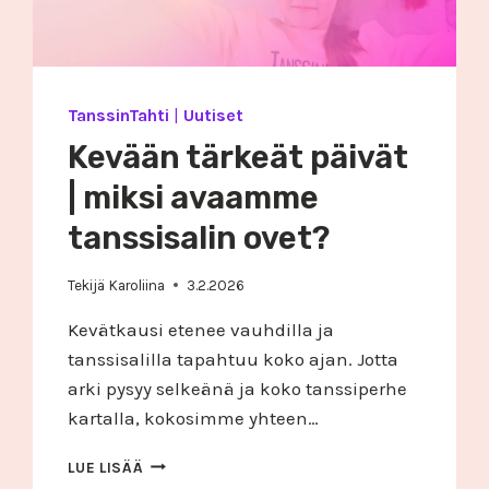
TanssinTahti
|
Uutiset
Kevään tärkeät päivät
| miksi avaamme
tanssisalin ovet?
Tekijä
Karoliina
3.2.2026
Kevätkausi etenee vauhdilla ja
tanssisalilla tapahtuu koko ajan. Jotta
arki pysyy selkeänä ja koko tanssiperhe
kartalla, kokosimme yhteen…
KEVÄÄN
LUE LISÄÄ
TÄRKEÄT