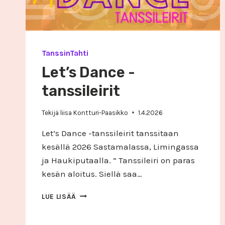
TanssinTahti
Let’s Dance -
tanssileirit
Tekijä
liisa Kontturi-Paasikko
1.4.2026
Let’s Dance -tanssileirit tanssitaan
kesällä 2026 Sastamalassa, Limingassa
ja Haukiputaalla. ” Tanssileiri on paras
kesän aloitus. Siellä saa…
LET’S
LUE LISÄÄ
DANCE
-