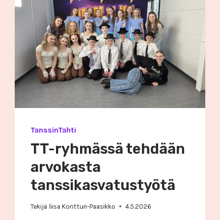
TanssinTahti
TT-ryhmässä tehdään
arvokasta
tanssikasvatustyötä
Tekijä
liisa Kontturi-Paasikko
4.5.2026