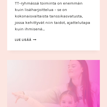
TT-ryhmässä toiminta on enemmän
kuin lisäharjoittelua – se on
kokonaisvaltaista tanssikasvatusta,
jossa kehittyvät niin taidot, ajattelutapa
kuin ihmisenä…
TT-
LUE LISÄÄ
RYHMÄSSÄ
TEHDÄÄN
ARVOKASTA
TANSSIKASVATUSTYÖTÄ