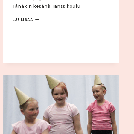
Tänäkin kesänä Tanssikoulu…
TANSSINTAHTI
LUE LISÄÄ
GOES
VTL