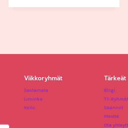
PÄIVÄT
|
MIKSI
AVAAMME
TANSSISALIN
OVET?
Viikkoryhmät
Tärkeät 
Sastamala
Blogi
Liminka
TT-Ryhmä
Kello
Säännöt
Meistä
Ota yhteyt