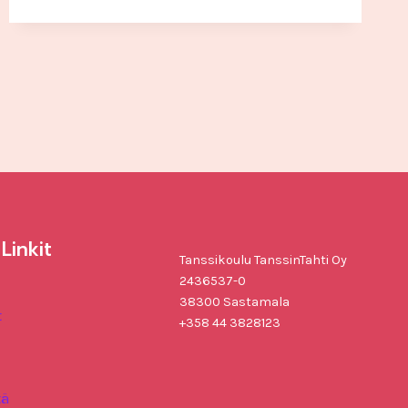
Linkit
Tanssikoulu TanssinTahti Oy
2436537-0
38300 Sastamala
t
+358 44 3828123
tä