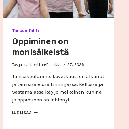
TanssinTahti
Oppiminen on
monisäikeistä
Tekijä
liisa Kontturi-Paasikko
27.1.2026
Tanssikoulumme kevätkausi on alkanut
ja tanssisaleissa Limingassa, Kellossa ja
Sastamalassa käy jo melkoinen kuhina
ja oppiminen on lähtenyt…
OPPIMINEN
LUE LISÄÄ
ON
MONISÄIKEISTÄ