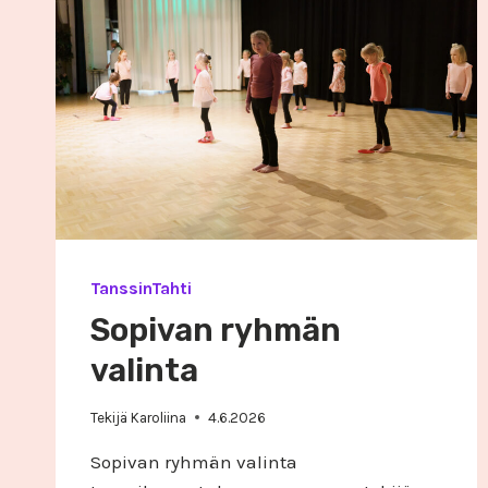
TanssinTahti
Sopivan ryhmän
valinta
Tekijä
Karoliina
4.6.2026
Sopivan ryhmän valinta