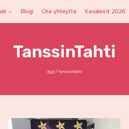
mät
Blogi
Ota yhteyttä
Kesäleirit 2026
TanssinTahti
Koti
/
TanssinTahti