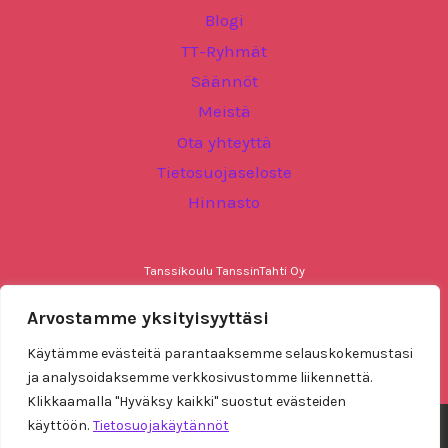
Blogi
TT-Ryhmät
Säännöt
Meistä
Ota yhteyttä
Tietosuojaseloste
Hinnasto
Tanssikoulu TanssinTahti Oy
2436537-0
38300 Sastamala
Arvostamme yksityisyyttäsi
+358 44 3828123
Käytämme evästeitä parantaaksemme selauskokemustasi
ja analysoidaksemme verkkosivustomme liikennettä.
Klikkaamalla "Hyväksy kaikki" suostut evästeiden
käyttöön.
Tietosuojakäytännöt
© 2026 Tanssikoulu Tanssintahti