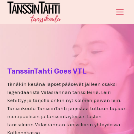
Siirry
sisältöön
TanssinTahti Goes VTL
Tänäkin kesänä lapset pääsevät jälleen osaksi
legendaarista Valasrannan tanssileiriä. Leiri
kehittyy ja tarjolla onkin nyt kolmen päivän leiri.
Tanssikoulu TanssinTahti järjestää tuttuun tapaan
monipuolisen ja tanssintäyteisen lasten
tanssileirin Valasrannan tanssileirin yhteydessä
Kallionokassa.