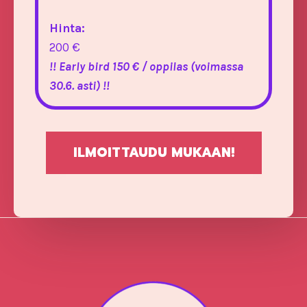
Hinta:
200 €
!! Early bird 150 € / oppilas (voimassa
30.6. asti) !!
ILMOITTAUDU MUKAAN!